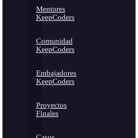
Mentores
KeepCoders
Comunidad
KeepCoders
Embajadores
KeepCoders
Proyectos
Finales
Casos