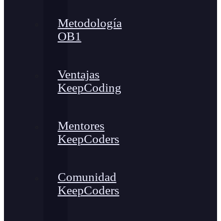
Metodología
OB1
Ventajas
KeepCoding
Mentores
KeepCoders
Comunidad
KeepCoders