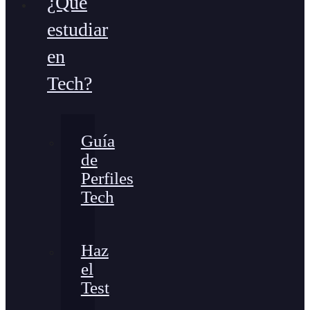
¿Qué
estudiar
en
Tech?
Guía
de
Perfiles
Tech
Haz
el
Test