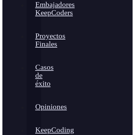
Embajadores
KeepCoders
Proyectos
Finales
Casos
de
éxito
Opiniones
KeepCoding