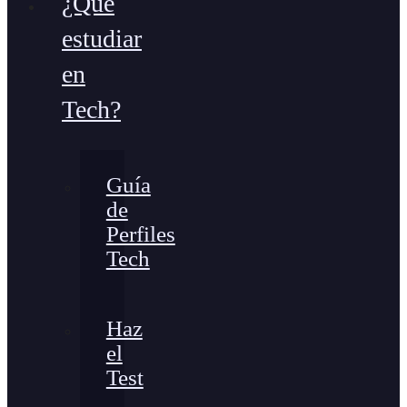
¿Qué
estudiar
en
Tech?
Guía
de
Perfiles
Tech
Haz
el
Test