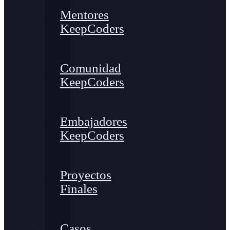
Mentores
KeepCoders
Comunidad
KeepCoders
Embajadores
KeepCoders
Proyectos
Finales
Casos