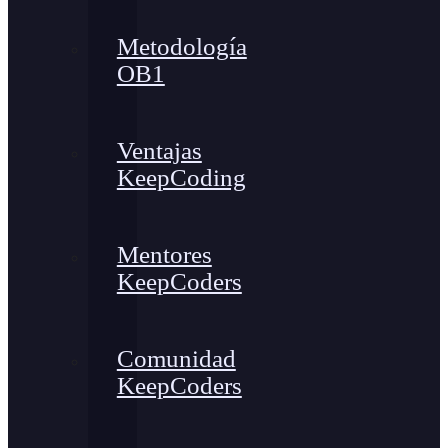
Metodología
OB1
Ventajas
KeepCoding
Mentores
KeepCoders
Comunidad
KeepCoders