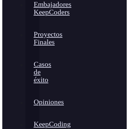
Embajadores
KeepCoders
Proyectos
Finales
Casos
de
éxito
Opiniones
KeepCoding