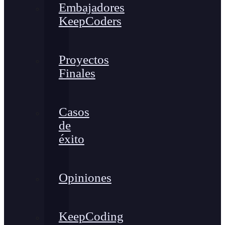
Embajadores
KeepCoders
Proyectos
Finales
Casos
de
éxito
Opiniones
KeepCoding