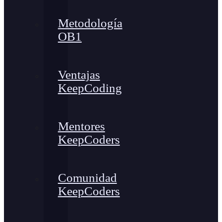
Metodología
OB1
Ventajas
KeepCoding
Mentores
KeepCoders
Comunidad
KeepCoders