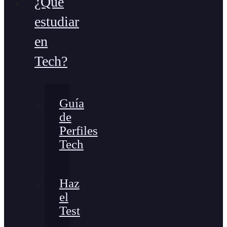
¿Qué
estudiar
en
Tech?
Guía
de
Perfiles
Tech
Haz
el
Test