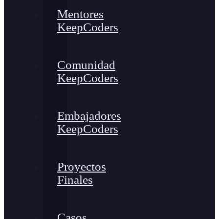
Mentores
KeepCoders
Comunidad
KeepCoders
Embajadores
KeepCoders
Proyectos
Finales
Casos