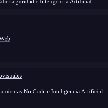
erseguridad e Inteligencia Artificial
 Web
ovisuales
foco en el desarrollo de talento y el análisis del sector
o evolucionan las tecnologías, qué competencias demanda el
 el entorno tech.
mientas No Code e Inteligencia Artificial