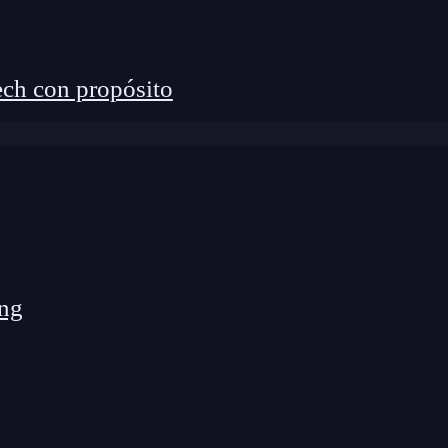
ch con propósito
recordar qué es
Apache Spark
.
 de datos
a gran escala
diseñado para ser
rápido y
r y analizar grandes cantidades de información,
ático y análisis en tiempo real. Pero ¿por qué es tan
ng
po de ejecución
al minimizar las operaciones de
acidad de distribuir el trabajo entre múltiples
l que puedes usar para diferentes tipos de tareas,