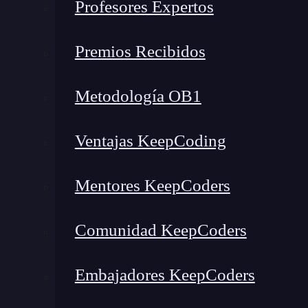
Profesores Expertos
Premios Recibidos
Metodología OB1
Ventajas KeepCoding
Mentores KeepCoders
Comunidad KeepCoders
Embajadores KeepCoders
¿Qué encontrarás en este post?