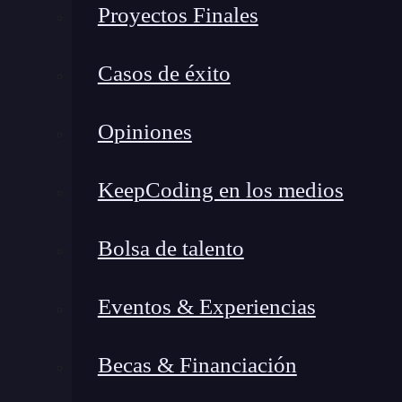
Proyectos Finales
¿Qué es Apache Spark?
Casos de éxito
¿Qué es PySpark?
Características principales de PySpark
Opiniones
Spark SQL
DataFrames
KeepCoding en los medios
MLlib
Procesamiento
Bolsa de talento
¿Para qué sirve PySpark?
Procesamiento de big data
Eventos & Experiencias
ETL (Extract, Transform, Load)
Análisis en tiempo real
Becas & Financiación
Machine learning