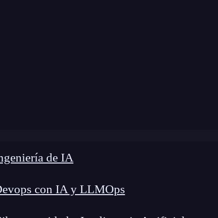
odificación:
29 de noviembre de 2024 |
Tiempo d
Spark: la API de Python para manejar datos en Apache Sp
geniería de IA
Devops con IA y LLMOps