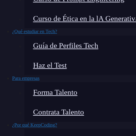
Si trabajas con grandes volúmenes de datos y 
Curso de Ética en la lA Generativ
PySpark
podría ser la herramienta que estás ne
¿Qué estudiar en Tech?
la facilidad de
Python
con la capacidad de 
Guía de Perfiles Tech
¿Quieres saber más? Aquí te explicamos
qué e
en tus proyectos de análisis y big data.
Haz el Test
Para empresas
Forma Talento
Contrata Talento
¿Por qué KeepCoding?