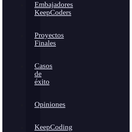
Embajadores
KeepCoders
Proyectos
Finales
Casos
de
éxito
Opiniones
KeepCoding