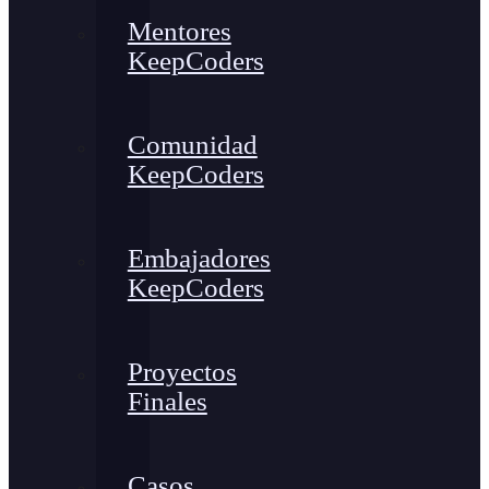
Mentores
KeepCoders
Comunidad
KeepCoders
Embajadores
KeepCoders
Proyectos
Finales
Casos