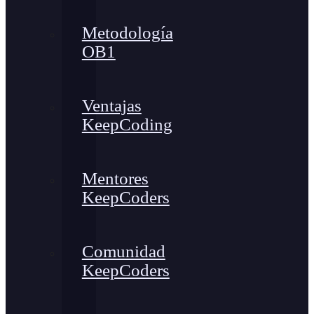
Metodología
OB1
Ventajas
KeepCoding
Mentores
KeepCoders
Comunidad
KeepCoders