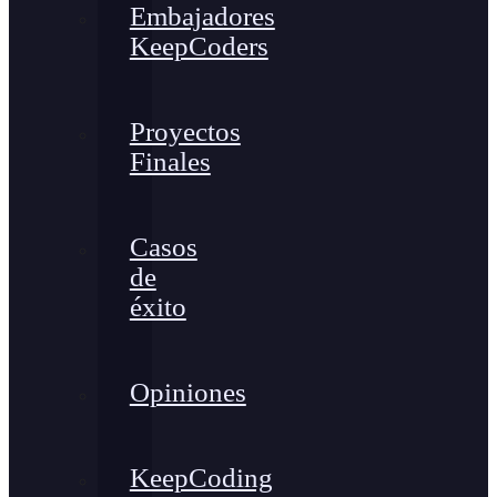
Embajadores
KeepCoders
Proyectos
Finales
Casos
de
éxito
Opiniones
KeepCoding