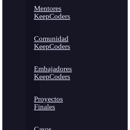
Mentores
KeepCoders
Comunidad
KeepCoders
Embajadores
KeepCoders
Proyectos
Finales
Casos