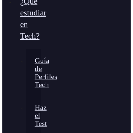
¿Qué
estudiar
en
Tech?
Guía
de
Perfiles
Tech
Haz
el
Test