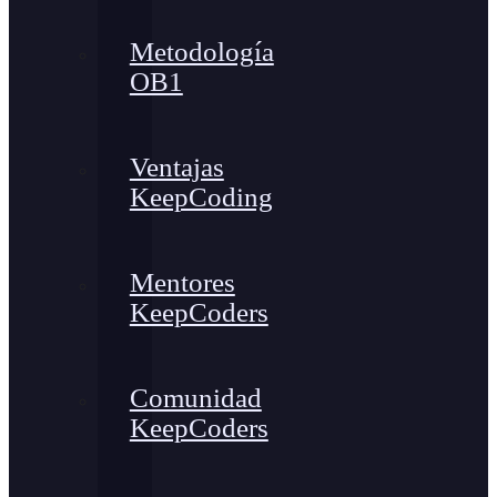
Metodología
OB1
Ventajas
KeepCoding
Mentores
KeepCoders
Comunidad
KeepCoders