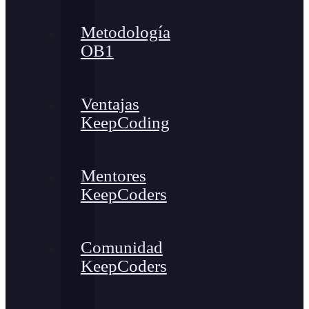
Metodología
OB1
Ventajas
KeepCoding
Mentores
KeepCoders
Comunidad
KeepCoders