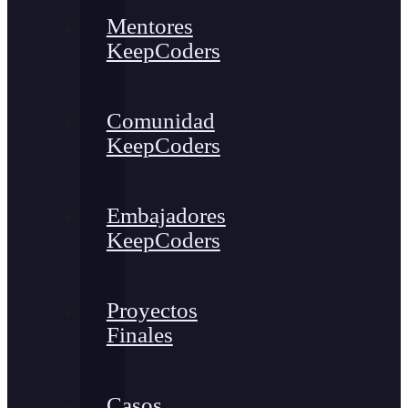
Mentores
KeepCoders
Comunidad
KeepCoders
Embajadores
KeepCoders
Proyectos
Finales
Casos