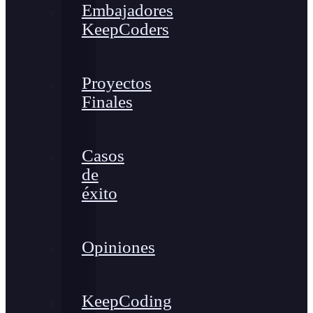
Embajadores
KeepCoders
Proyectos
Finales
Casos
de
éxito
Opiniones
KeepCoding