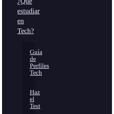
¿Qué
estudiar
en
Tech?
Guía
de
Perfiles
Tech
Haz
el
Test