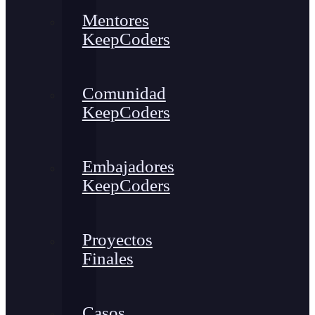
Mentores
KeepCoders
Comunidad
KeepCoders
Embajadores
KeepCoders
Proyectos
Finales
Casos