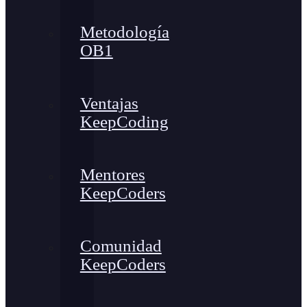
Metodología
OB1
Ventajas
KeepCoding
Mentores
KeepCoders
Comunidad
KeepCoders