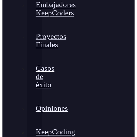
Embajadores
KeepCoders
Proyectos
Finales
Casos
de
éxito
Opiniones
KeepCoding