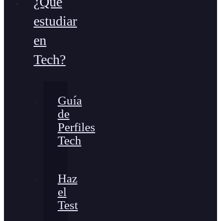
¿Qué
estudiar
en
Tech?
Guía
de
Perfiles
Tech
Haz
el
Test