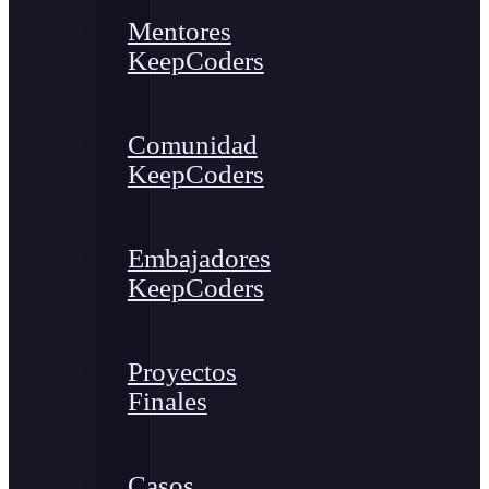
Mentores
KeepCoders
Comunidad
KeepCoders
Embajadores
KeepCoders
Proyectos
Finales
Casos