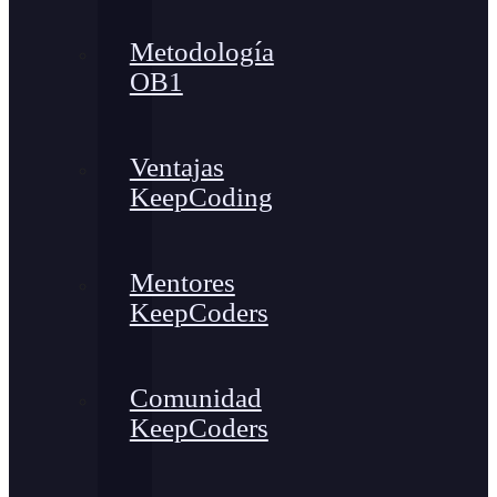
Metodología
OB1
Ventajas
KeepCoding
Mentores
KeepCoders
Comunidad
KeepCoders