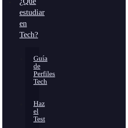
¿Qué
estudiar
en
Tech?
Guía
de
Perfiles
Tech
Haz
el
Test