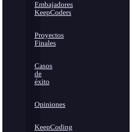
Embajadores
KeepCoders
Proyectos
Finales
Casos
de
éxito
Opiniones
KeepCoding