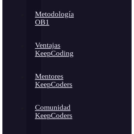
Metodología
OB1
Ventajas
KeepCoding
Mentores
KeepCoders
Comunidad
KeepCoders