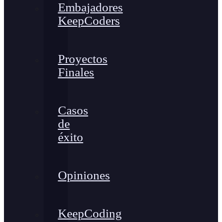
Embajadores
KeepCoders
Proyectos
Finales
Casos
de
éxito
Opiniones
KeepCoding