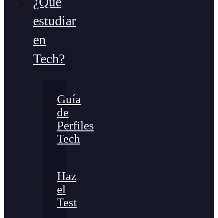
¿Qué
estudiar
en
Tech?
Guía
de
Perfiles
Tech
Haz
el
Test