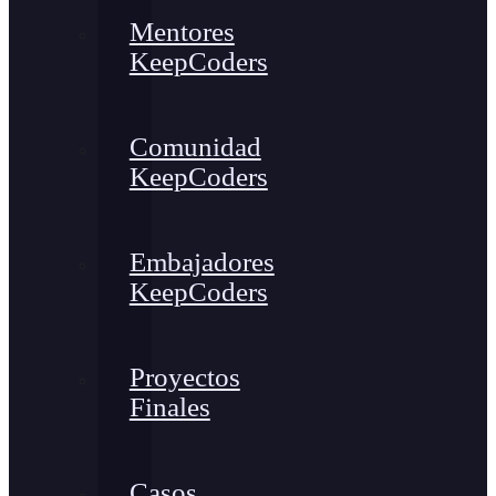
Mentores
KeepCoders
Comunidad
KeepCoders
Embajadores
KeepCoders
Proyectos
Finales
Casos