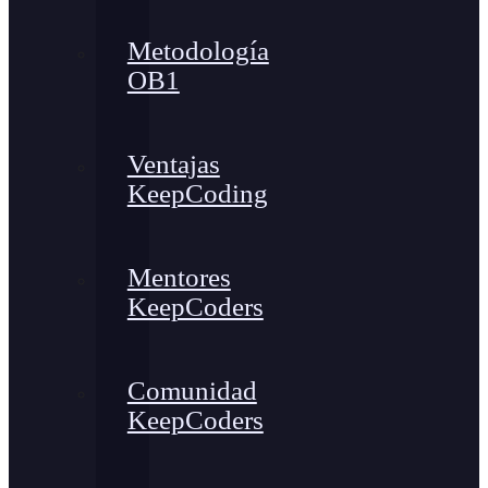
Metodología
OB1
Ventajas
KeepCoding
Mentores
KeepCoders
Comunidad
KeepCoders