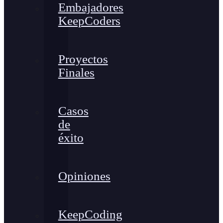
Embajadores
KeepCoders
Proyectos
Finales
Casos
de
éxito
Opiniones
KeepCoding