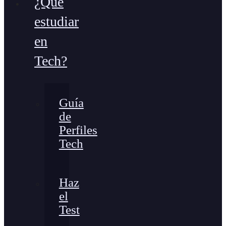
¿Qué
estudiar
en
Tech?
Guía
de
Perfiles
Tech
Haz
el
Test