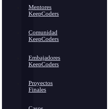
Mentores
KeepCoders
Comunidad
KeepCoders
Embajadores
KeepCoders
Proyectos
Finales
Casos