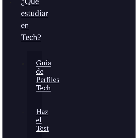
¿Qué
estudiar
en
Tech?
Guía
de
Perfiles
Tech
Haz
el
Test