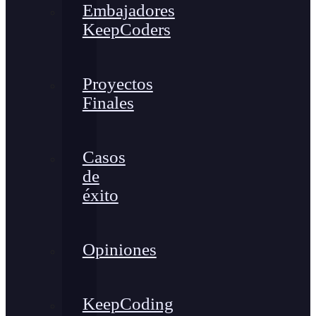
Embajadores
KeepCoders
Proyectos
Finales
Casos
de
éxito
Opiniones
KeepCoding