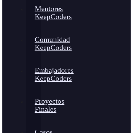
Mentores
KeepCoders
Comunidad
KeepCoders
Embajadores
KeepCoders
Proyectos
Finales
Casos