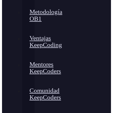
Metodología
OB1
Ventajas
KeepCoding
Mentores
KeepCoders
Comunidad
KeepCoders