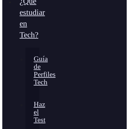
¿Qué
estudiar
en
Tech?
Guía
de
Perfiles
Tech
Haz
el
Test