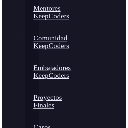
Mentores
KeepCoders
Comunidad
KeepCoders
Embajadores
KeepCoders
Proyectos
Finales
Casos