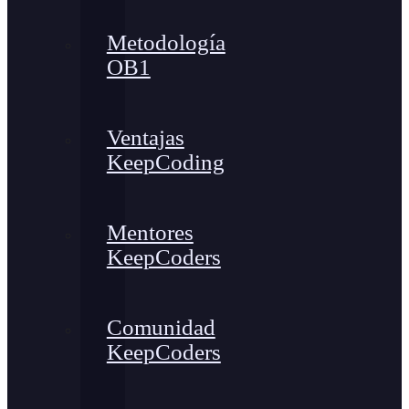
Metodología
OB1
Ventajas
KeepCoding
Mentores
KeepCoders
Comunidad
KeepCoders