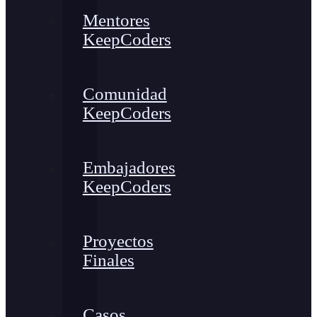
Mentores
KeepCoders
Comunidad
KeepCoders
Embajadores
KeepCoders
Proyectos
Finales
Casos