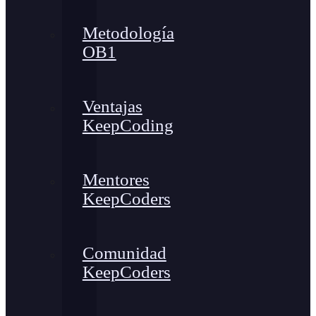
Metodología
OB1
Ventajas
KeepCoding
Mentores
KeepCoders
Comunidad
KeepCoders