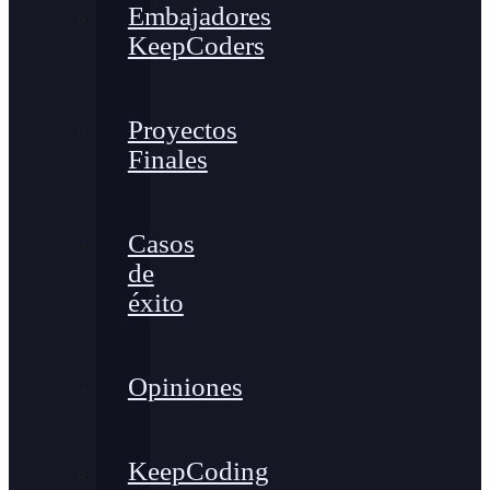
Embajadores
KeepCoders
Proyectos
Finales
Casos
de
éxito
Opiniones
KeepCoding