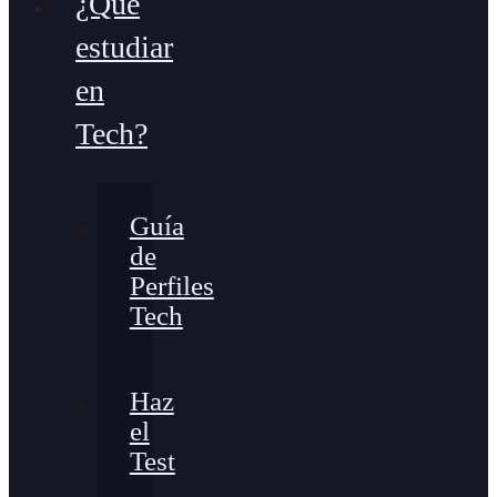
¿Qué
estudiar
en
Tech?
Guía
de
Perfiles
Tech
Haz
el
Test