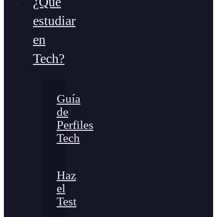
¿Qué
estudiar
en
Tech?
Guía
de
Perfiles
Tech
Haz
el
Test