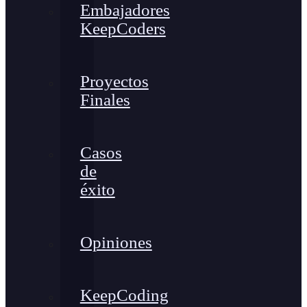
Embajadores
KeepCoders
Proyectos
Finales
Casos
de
éxito
Opiniones
KeepCoding