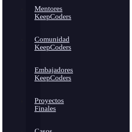
Mentores
KeepCoders
Comunidad
KeepCoders
Embajadores
KeepCoders
Proyectos
Finales
Casos