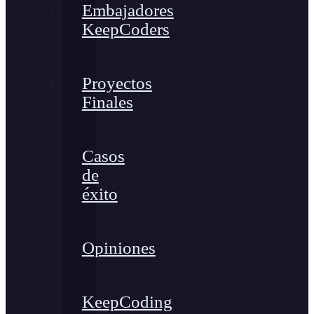
Embajadores
KeepCoders
Proyectos
Finales
Casos
de
éxito
Opiniones
KeepCoding