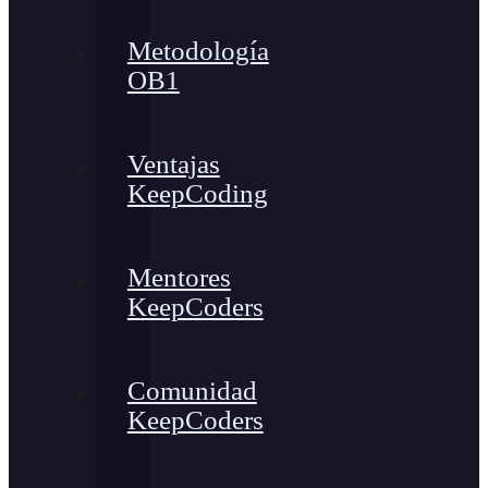
Metodología
OB1
Ventajas
KeepCoding
Mentores
KeepCoders
Comunidad
KeepCoders