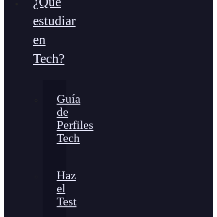
¿Qué
estudiar
en
Tech?
Guía
de
Perfiles
Tech
Haz
el
Test