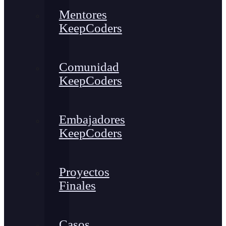
Mentores
KeepCoders
Comunidad
KeepCoders
Embajadores
KeepCoders
Proyectos
Finales
Casos