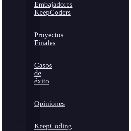
Embajadores
KeepCoders
Proyectos
Finales
Casos
de
éxito
Opiniones
KeepCoding