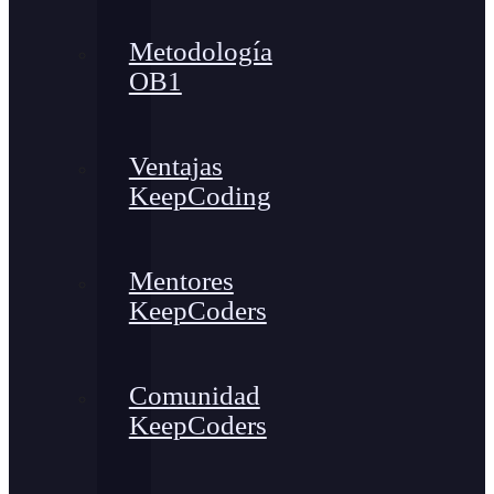
Metodología
OB1
Ventajas
KeepCoding
Mentores
KeepCoders
Comunidad
KeepCoders