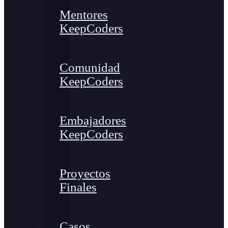
Mentores
KeepCoders
Comunidad
KeepCoders
Embajadores
KeepCoders
Proyectos
Finales
Casos