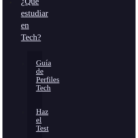
¿Qué
estudiar
en
Tech?
Guía
de
Perfiles
Tech
Haz
el
Test