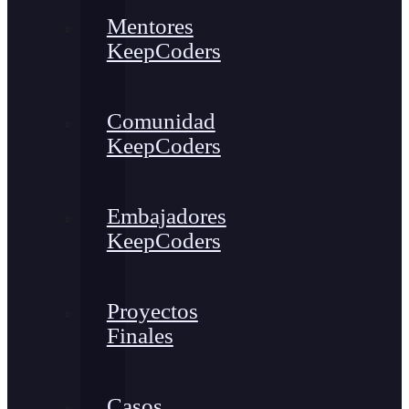
Mentores
KeepCoders
Comunidad
KeepCoders
Embajadores
KeepCoders
Proyectos
Finales
Casos