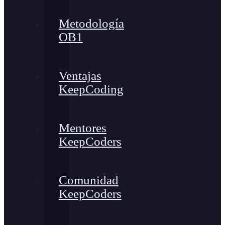
Metodología
OB1
Ventajas
KeepCoding
Mentores
KeepCoders
Comunidad
KeepCoders