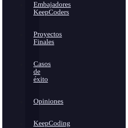
Embajadores
KeepCoders
Proyectos
Finales
Casos
de
éxito
Opiniones
KeepCoding