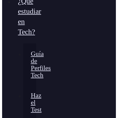
¿Qué
estudiar
en
Tech?
Guía
de
Perfiles
Tech
Haz
el
Test