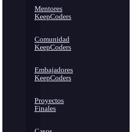
Mentores
KeepCoders
Comunidad
KeepCoders
Embajadores
KeepCoders
Proyectos
Finales
Casos