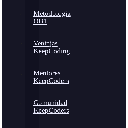
Metodología
OB1
Ventajas
KeepCoding
Mentores
KeepCoders
Comunidad
KeepCoders