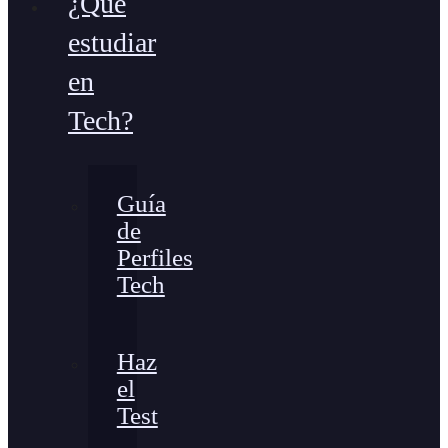
¿Qué
estudiar
en
Tech?
Guía
de
Perfiles
Tech
Haz
el
Test