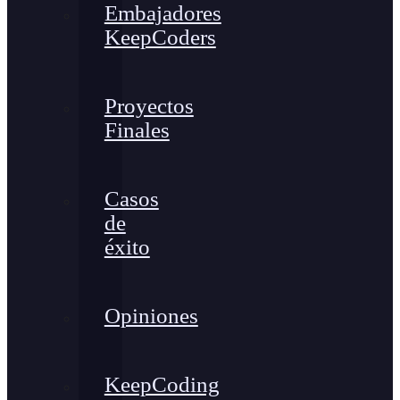
Embajadores
KeepCoders
Proyectos
Finales
Casos
de
éxito
Opiniones
KeepCoding