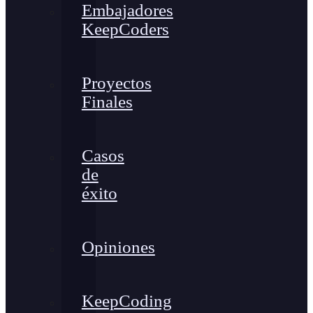
Embajadores
KeepCoders
Proyectos
Finales
Casos
de
éxito
Opiniones
KeepCoding