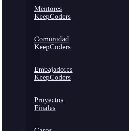
Mentores
KeepCoders
Comunidad
KeepCoders
Embajadores
KeepCoders
Proyectos
Finales
Casos