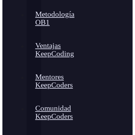
Metodología
OB1
Ventajas
KeepCoding
Mentores
KeepCoders
Comunidad
KeepCoders