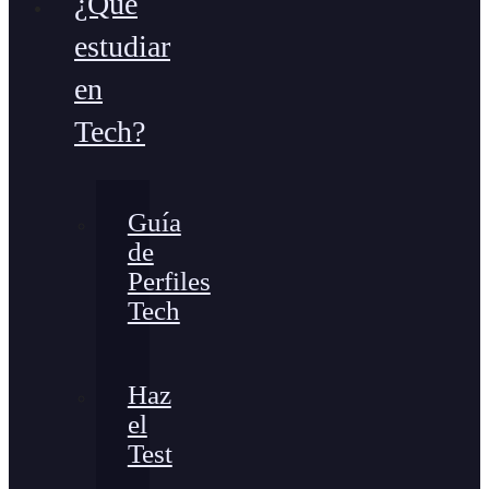
¿Qué
estudiar
en
Tech?
Guía
de
Perfiles
Tech
Haz
el
Test