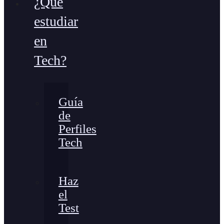
¿Qué
estudiar
en
Tech?
Guía
de
Perfiles
Tech
Haz
el
Test