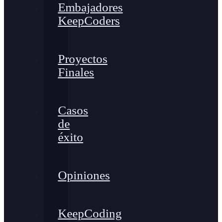
Embajadores
KeepCoders
Proyectos
Finales
Casos
de
éxito
Opiniones
KeepCoding