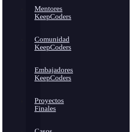
Mentores
KeepCoders
Comunidad
KeepCoders
Embajadores
KeepCoders
Proyectos
Finales
Casos