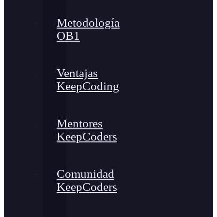
Metodología
OB1
Ventajas
KeepCoding
Mentores
KeepCoders
Comunidad
KeepCoders