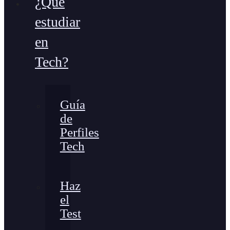
¿Qué
estudiar
en
Tech?
Guía
de
Perfiles
Tech
Haz
el
Test