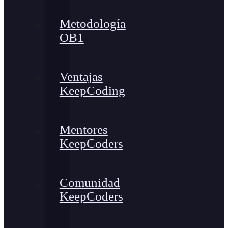
Metodología
OB1
Ventajas
KeepCoding
Mentores
KeepCoders
Comunidad
KeepCoders