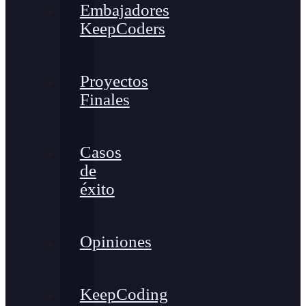
Embajadores
KeepCoders
Proyectos
Finales
Casos
de
éxito
Opiniones
KeepCoding