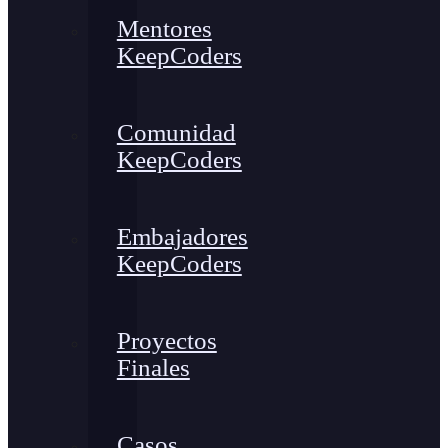
Mentores
KeepCoders
Comunidad
KeepCoders
Embajadores
KeepCoders
Proyectos
Finales
Casos