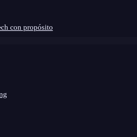
tjs.org
. En este artículo, verás varias funciones en las
ct.
ch con propósito
?
é es la propiedad
children
en React y cómo funciona.
ender
para dominar esta
herramienta
!
Si quieres
tas de la
programación
para la web, te
tack Bootcamp
, donde aprenderás todo lo necesario
eb
en pocos meses.
¡Anímate a priorizar tu
ng