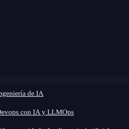
Home
»
Blog
»
Propiedad children en React
geniería de IA
Devops con IA y LLMOps