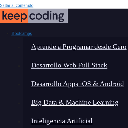
Saltar al contenido
Bootcamps
Aprende a Programar desde Cero
Desarrollo Web Full Stack
Propied
Desarrollo Apps iOS & Android
Big Data & Machine Learning
Inteligencia Artificial
Lucia Gómez Salgado
|
Última 