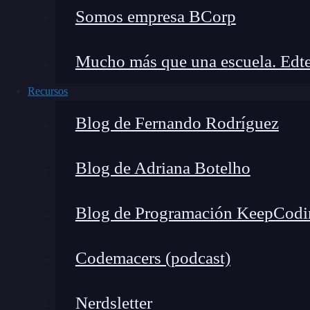
artículo sobre
composición vs. herencia de
reac
Somos empresa BCorp
que se utiliza el comando
props.children
de Rea
Mucho más que una escuela. Edte
¿Quieres seguir aprendiendo
Recursos
Después de leer este post, sabes exactamente qu
Blog de Fernando Rodríguez
Sin embargo,
¡todavía queda mucho que
apr
seguir aprendiendo sobre esta y otras herramien
Blog de Adriana Botelho
recomendamos nuestro
Desarrollo Web Full S
para convertirte en un experto del
desarrollo w
Blog de Programación KeepCodi
aprendizaje e inscríbete!
Codemacers (podcast)
Nerdsletter