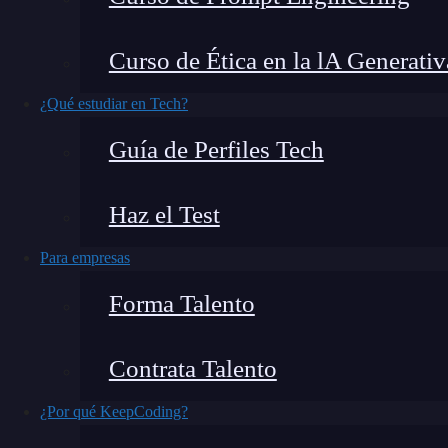
atributos. Algunos de estos atributos existen s
librería. Otros, representan las propiedades de
Curso de Ética en la lA Generativ
cómo funciona la propiedad
children
en Rea
librería.
¿Qué estudiar en Tech?
Guía de Perfiles Tech
¿Qué encontrarás en este post?
Haz el Test
Para empresas
¿Qué es la propiedad children en React?
¿Cómo se usa la propiedad children en React?
Forma Talento
¿Quieres seguir aprendiendo?
Contrata Talento
¿Qué es la propiedad childre
¿Por qué KeepCoding?
La propiedad
children
en React es, como su no