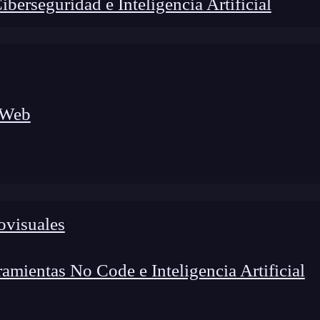
erseguridad e Inteligencia Artificial
 Web
lógico a nuevos profesionales, combinando conocimiento práctico,
os de transformación profesional.
ovisuales
mientas No Code e Inteligencia Artificial
 comando
react.createElement
que tiene varios