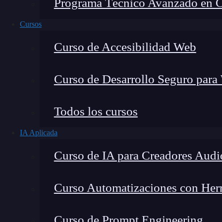
Programa Técnico Avanzado en Cib
Cursos
Curso de Accesibilidad Web
Curso de Desarrollo Seguro para
Lucia Gómez Salgado
Todos los cursos
Contribuyo a acercar la realidad del sector tecno
IA Aplicada
visión de mercado y experiencia directa en proces
Curso de IA para Creadores Audi
Curso Automatizaciones con Herra
Un elemento React es un objeto creado por el
Curso de Prompt Engineering