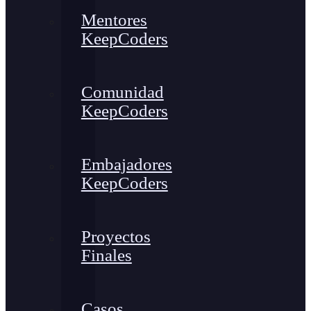
Mentores
KeepCoders
Comunidad
KeepCoders
Embajadores
KeepCoders
Proyectos
Finales
Casos