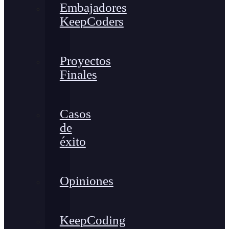
Embajadores
KeepCoders
Proyectos
Finales
Casos
de
éxito
Opiniones
KeepCoding