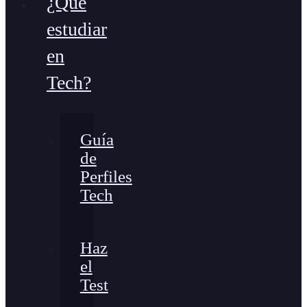
¿Qué
estudiar
en
Tech?
Guía
de
Perfiles
Tech
Haz
el
Test