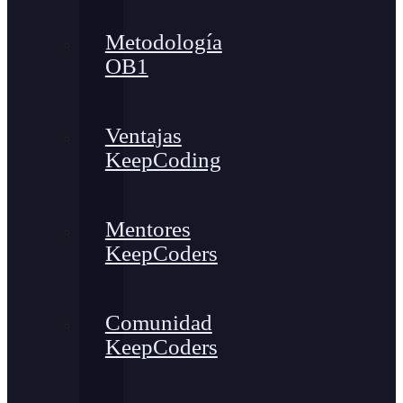
Metodología
OB1
Ventajas
KeepCoding
Mentores
KeepCoders
Comunidad
KeepCoders