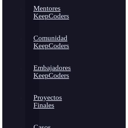
Mentores
KeepCoders
Comunidad
KeepCoders
Embajadores
KeepCoders
Proyectos
Finales
Casos