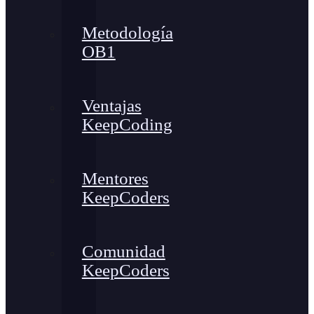
Metodología
OB1
Ventajas
KeepCoding
Mentores
KeepCoders
Comunidad
KeepCoders