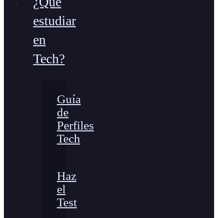
¿Qué
estudiar
en
Tech?
Guía
de
Perfiles
Tech
Haz
el
Test