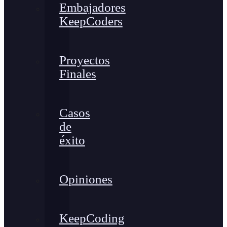
Embajadores
KeepCoders
Proyectos
Finales
Casos
de
éxito
Opiniones
KeepCoding