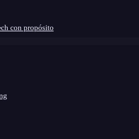
ch con propósito
ng
ding
es un programa de 7 meses, que puedes iniciar