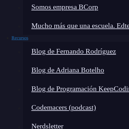
Somos empresa BCorp
Mucho más que una escuela. Edte
Recursos
Blog de Fernando Rodríguez
Blog de Adriana Botelho
Blog de Programación KeepCodi
Codemacers (podcast)
El
Bootcamp de Ciberseguridad de KeepCo
Nerdsletter