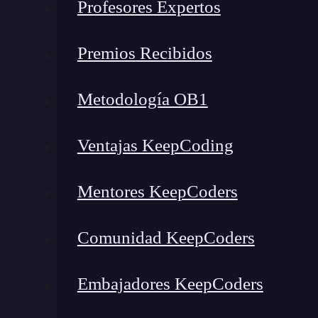
Profesores Expertos
Construye una base sólida de conocimientos
Desarrolla tus habilidades técnicas
Premios Recibidos
Aprovecha recursos autodidactas
Obtén certificaciones reconocidas
Metodología OB1
Gana experiencia práctica
Mantente actualizado y crea tu red profesional
Ventajas KeepCoding
¿Cómo ser experto en Ciberse
Mentores KeepCoders
Comunidad KeepCoders
Embajadores KeepCoders