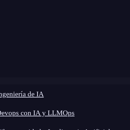
modificación:
18 de febrero de 2025 |
Tiempo de
ser experto en Ciberseguridad sin título universitario desd
geniería de IA
Devops con IA y LLMOps