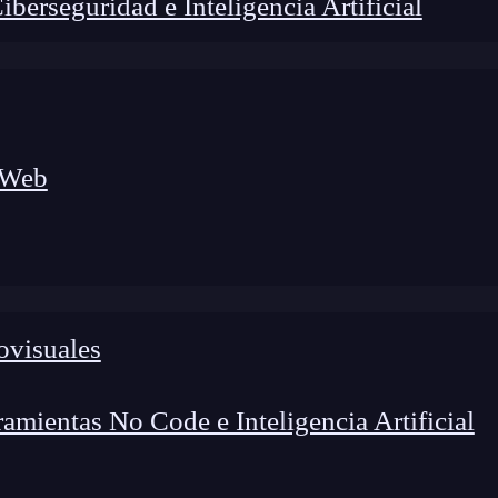
erseguridad e Inteligencia Artificial
 Web
ovisuales
foco en el desarrollo de talento y el análisis del sector
o evolucionan las tecnologías, qué competencias demanda el
 el entorno tech.
mientas No Code e Inteligencia Artificial