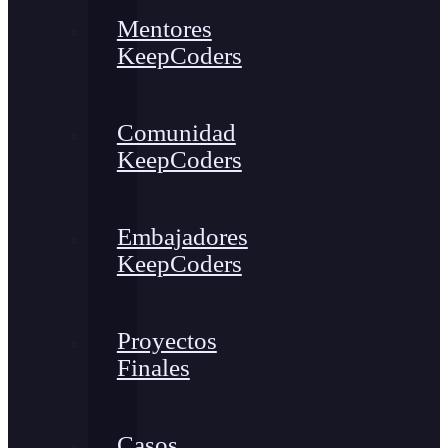
Mentores
KeepCoders
Comunidad
KeepCoders
Embajadores
KeepCoders
Proyectos
Finales
Casos