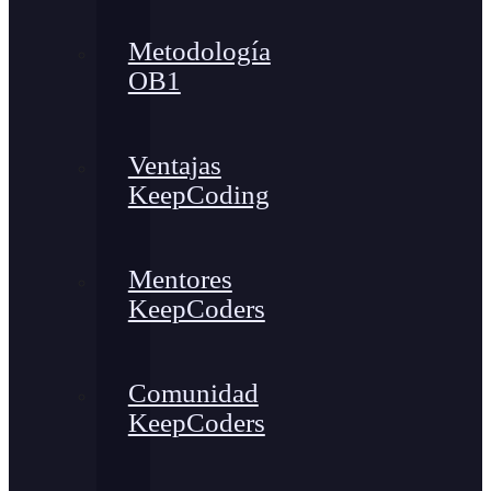
Metodología
OB1
Ventajas
KeepCoding
Mentores
KeepCoders
Comunidad
KeepCoders