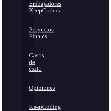
Embajadores
KeepCoders
Proyectos
Finales
Casos
de
éxito
Opiniones
KeepCoding