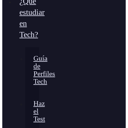
¿Qué
estudiar
en
Tech?
Guía
de
Perfiles
Tech
Haz
el
Test