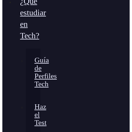
¿Qué
estudiar
en
Tech?
Guía
de
Perfiles
Tech
Haz
el
Test