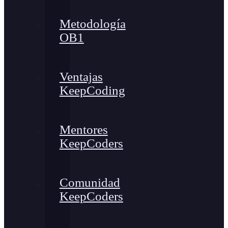
Metodología
OB1
Ventajas
KeepCoding
Mentores
KeepCoders
Comunidad
KeepCoders