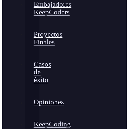
Embajadores
KeepCoders
Proyectos
Finales
Casos
de
éxito
Opiniones
KeepCoding