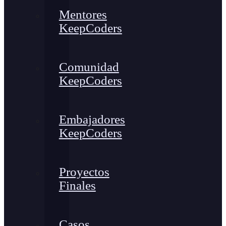
Mentores
KeepCoders
Comunidad
KeepCoders
Embajadores
KeepCoders
Proyectos
Finales
Casos