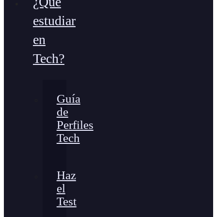
¿Qué
estudiar
en
Tech?
Guía
de
Perfiles
Tech
Haz
el
Test