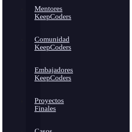
Mentores
KeepCoders
Comunidad
KeepCoders
Embajadores
KeepCoders
Proyectos
Finales
Casos