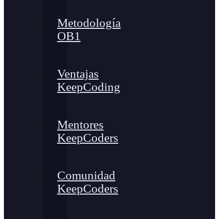
Metodología
OB1
Ventajas
KeepCoding
Mentores
KeepCoders
Comunidad
KeepCoders