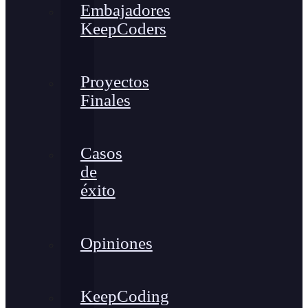
Embajadores
KeepCoders
Proyectos
Finales
Casos
de
éxito
Opiniones
KeepCoding