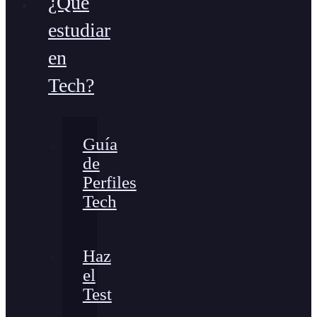
¿Qué
estudiar
en
Tech?
Guía
de
Perfiles
Tech
Haz
el
Test