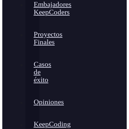
Embajadores
KeepCoders
Proyectos
Finales
Casos
de
éxito
Opiniones
KeepCoding