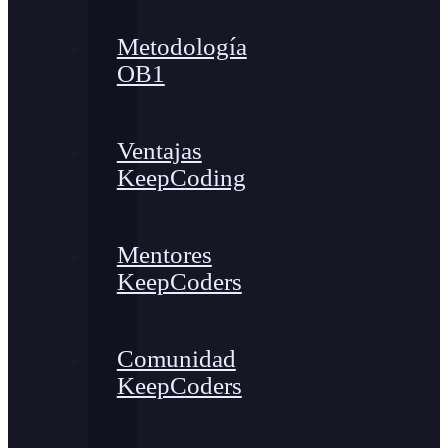
Metodología
OB1
Ventajas
KeepCoding
Mentores
KeepCoders
Comunidad
KeepCoders