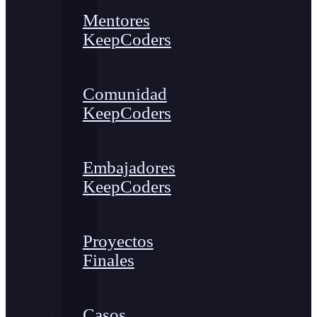
Mentores
KeepCoders
Comunidad
KeepCoders
Embajadores
KeepCoders
Proyectos
Finales
Casos