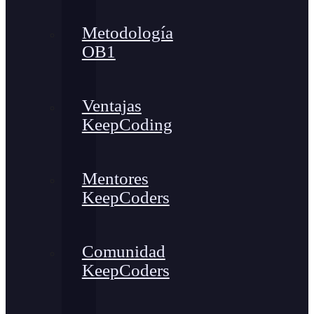
Metodología
OB1
Ventajas
KeepCoding
Mentores
KeepCoders
Comunidad
KeepCoders