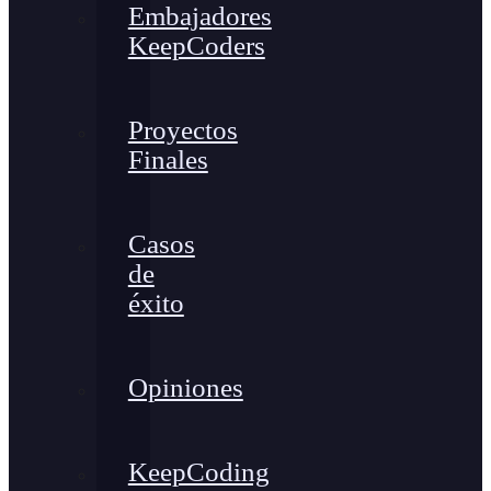
Embajadores
KeepCoders
Proyectos
Finales
Casos
de
éxito
Opiniones
KeepCoding