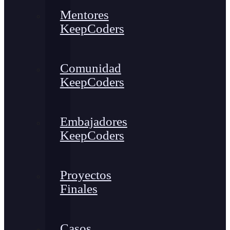
Mentores
KeepCoders
Comunidad
KeepCoders
Embajadores
KeepCoders
Proyectos
Finales
Casos