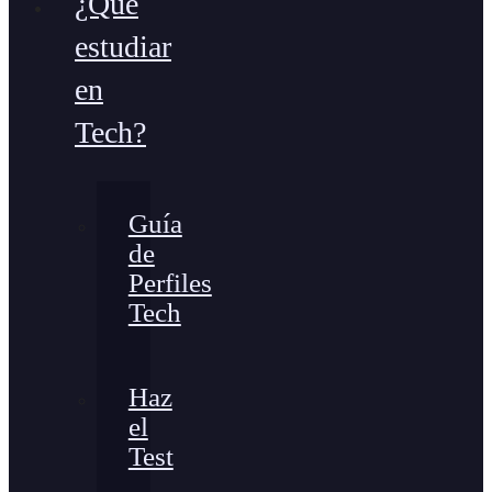
¿Qué
estudiar
en
Tech?
Guía
de
Perfiles
Tech
Haz
el
Test