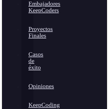
Embajadores
KeepCoders
Proyectos
Finales
Casos
de
éxito
Opiniones
KeepCoding