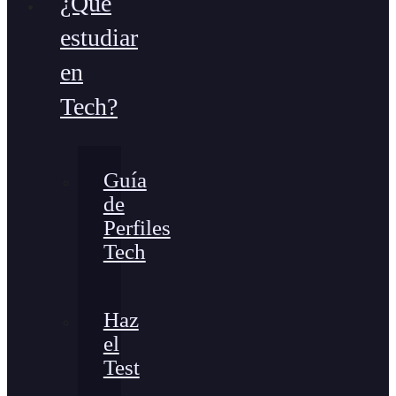
¿Qué
estudiar
en
Tech?
Guía
de
Perfiles
Tech
Haz
el
Test