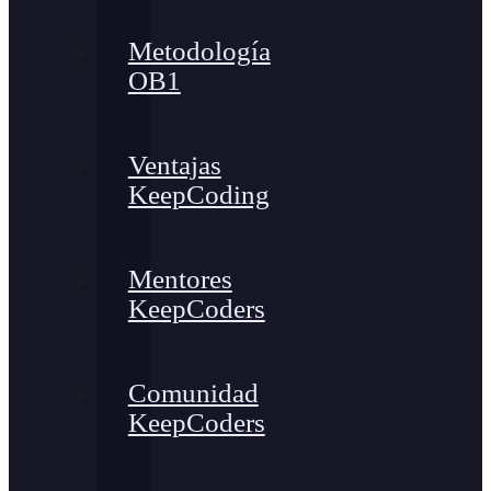
Metodología
OB1
Ventajas
KeepCoding
Mentores
KeepCoders
Comunidad
KeepCoders