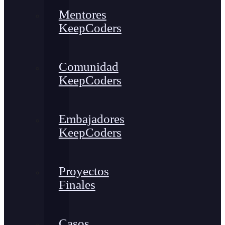
Mentores
KeepCoders
Comunidad
KeepCoders
Embajadores
KeepCoders
Proyectos
Finales
Casos