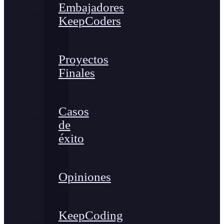
Embajadores
KeepCoders
Proyectos
Finales
Casos
de
éxito
Opiniones
KeepCoding