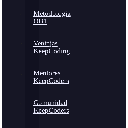
Metodología
OB1
Ventajas
KeepCoding
Mentores
KeepCoders
Comunidad
KeepCoders