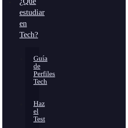
¿Qué
estudiar
en
Tech?
Guía
de
Perfiles
Tech
Haz
el
Test