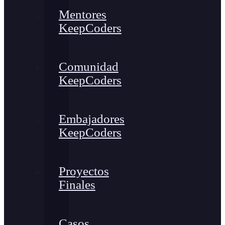
Mentores
KeepCoders
Comunidad
KeepCoders
Embajadores
KeepCoders
Proyectos
Finales
Casos