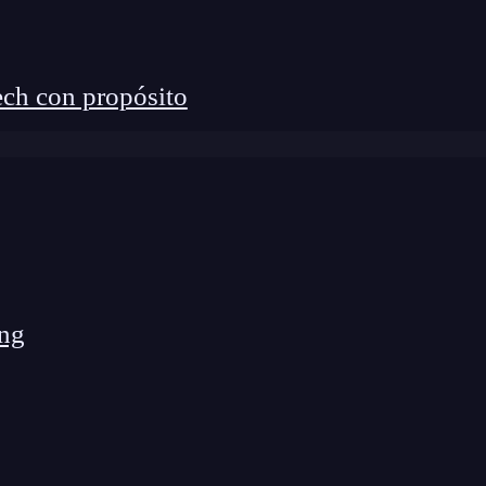
te presentamos el
Bootcamp Full Stack Big Data,
r medio del mismo, podrás
aprender
más sobre
las demás herramientas Big Data a través de módulos
ch con propósito
magen completa del
proceso de carga, clasificación,
os
a través de diferentes herramientas, sistemas y
manera teórica como práctica.
¡No esperes más y
ng