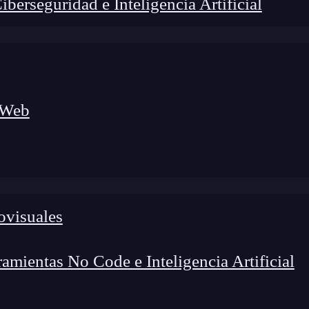
erseguridad e Inteligencia Artificial
 Web
ovisuales
foco en el desarrollo de talento y el análisis del sector
o evolucionan las tecnologías, qué competencias demanda el
 el entorno tech.
mientas No Code e Inteligencia Artificial