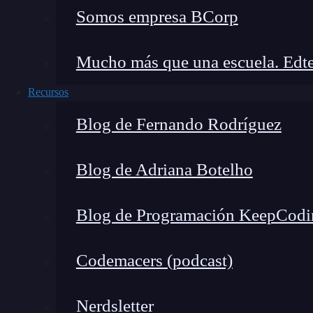
Para continuar formándote, desde KeepCoding 
Somos empresa BCorp
Inteligencia Artificial & Machine Learning
. Po
la
dimensión tipo 0 Data Warehouse
junto a 
Mucho más que una escuela. Edte
como Big Data Architecture. Allí, verás una i
Recursos
resguardo, gestión y presentación de los dat
lenguajes. Además, podrás instruirte tanto de 
Blog de Fernando Rodríguez
apúntate ya!
Blog de Adriana Botelho
Blog de Programación KeepCodi
Codemacers (podcast)
Nerdsletter