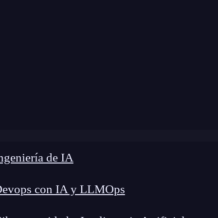
 modificación:
25 de junio de 2024 |
Tiempo de 
log
»
¿Qué es la dimensión tipo 0 Data Warehouse?
geniería de IA
Devops con IA y LLMOps