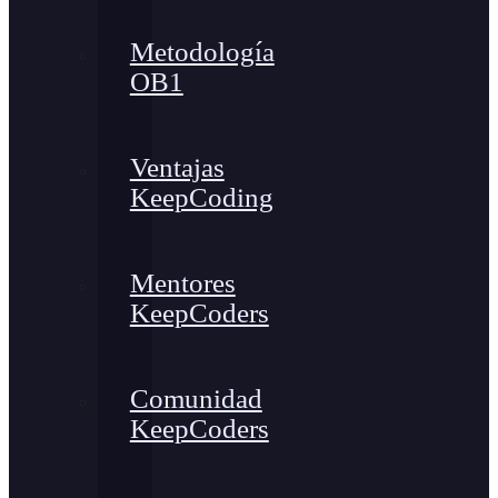
Metodología
OB1
Ventajas
KeepCoding
Mentores
KeepCoders
Comunidad
KeepCoders