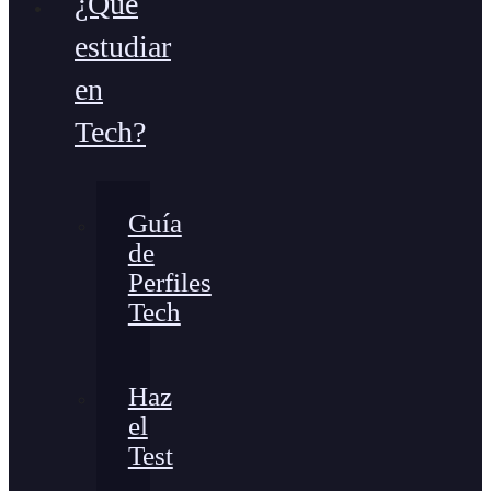
¿Qué
estudiar
en
Tech?
Guía
de
Perfiles
Tech
Haz
el
Test