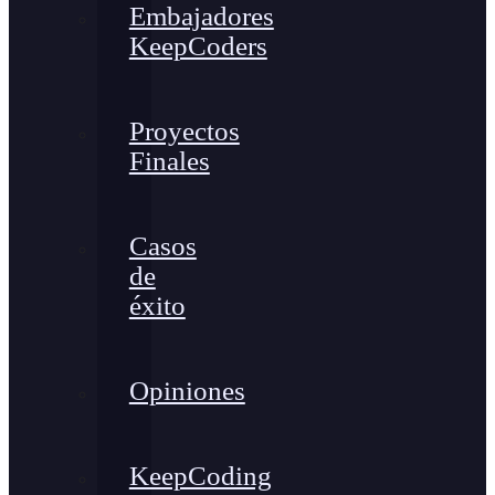
Embajadores
KeepCoders
Proyectos
Finales
Casos
de
éxito
Opiniones
KeepCoding