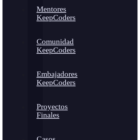
Mentores
KeepCoders
Comunidad
KeepCoders
Embajadores
KeepCoders
Proyectos
Finales
Casos