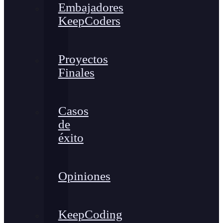
Embajadores
KeepCoders
Proyectos
Finales
Casos
de
éxito
Opiniones
KeepCoding