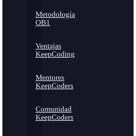
Metodología
OB1
Ventajas
KeepCoding
Mentores
KeepCoders
Comunidad
KeepCoders