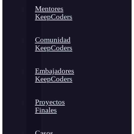
Mentores
KeepCoders
Comunidad
KeepCoders
Embajadores
KeepCoders
Proyectos
Finales
Casos