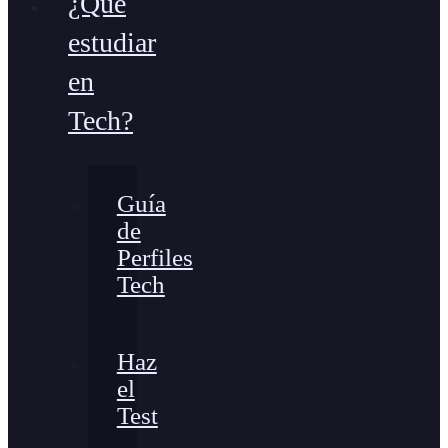
¿Qué
estudiar
en
Tech?
Guía
de
Perfiles
Tech
Haz
el
Test