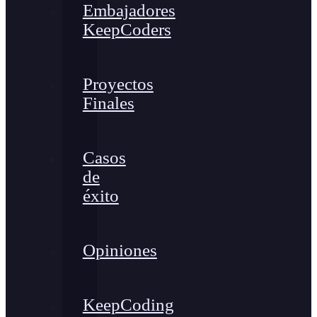
Embajadores
KeepCoders
Proyectos
Finales
Casos
de
éxito
Opiniones
KeepCoding