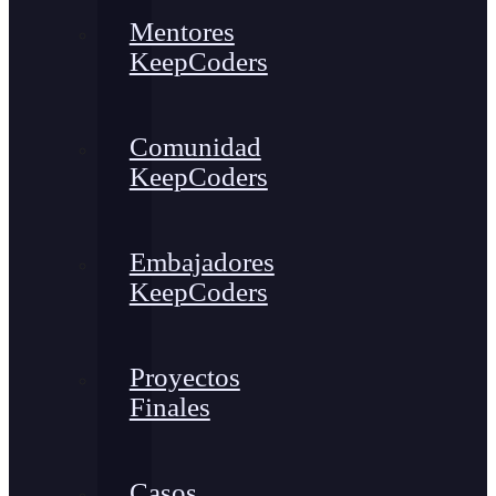
Mentores
KeepCoders
Comunidad
KeepCoders
Embajadores
KeepCoders
Proyectos
Finales
Casos