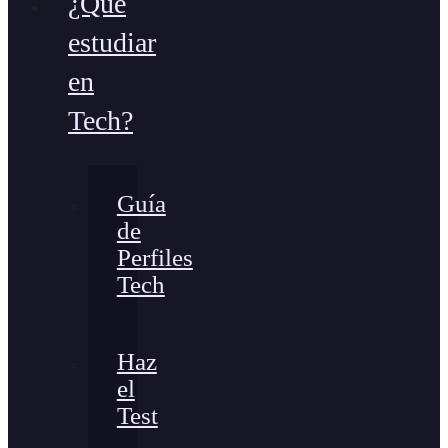
¿Qué
estudiar
en
Tech?
Guía
de
Perfiles
Tech
Haz
el
Test