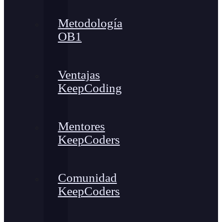
Metodología
OB1
Ventajas
KeepCoding
Mentores
KeepCoders
Comunidad
KeepCoders