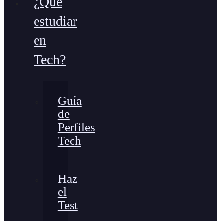
¿Qué
estudiar
en
Tech?
Guía
de
Perfiles
Tech
Haz
el
Test