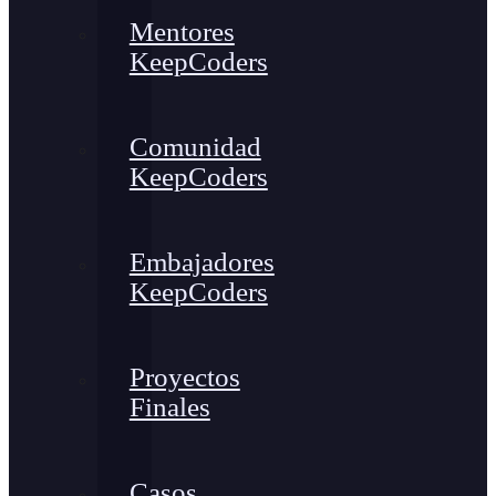
Mentores
KeepCoders
Comunidad
KeepCoders
Embajadores
KeepCoders
Proyectos
Finales
Casos