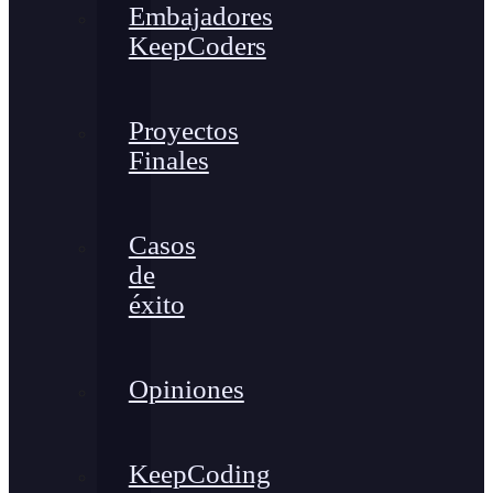
Embajadores
KeepCoders
Proyectos
Finales
Casos
de
éxito
Opiniones
KeepCoding