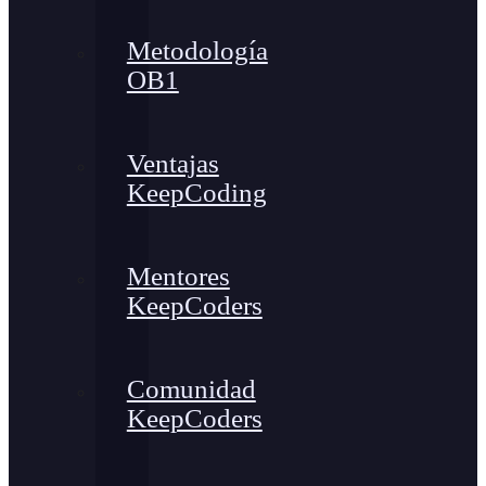
Metodología
OB1
Ventajas
KeepCoding
Mentores
KeepCoders
Comunidad
KeepCoders