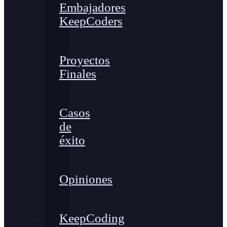
Embajadores
KeepCoders
Proyectos
Finales
Casos
de
éxito
Opiniones
KeepCoding