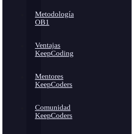
Metodología
OB1
Ventajas
KeepCoding
Mentores
KeepCoders
Comunidad
KeepCoders