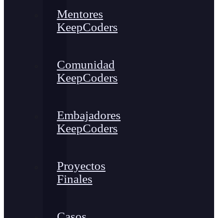
Mentores
KeepCoders
Comunidad
KeepCoders
Embajadores
KeepCoders
Proyectos
Finales
Casos