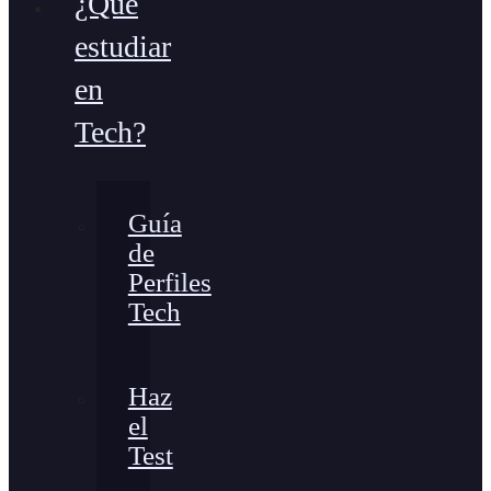
¿Qué
estudiar
en
Tech?
Guía
de
Perfiles
Tech
Haz
el
Test